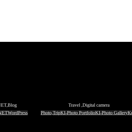
ET,Blog
Travel ,Digital camera
NET
WordPress
Photo,Trip
KI-Photo Portfolio
KI-Photo Gallery
K