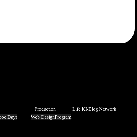
Production
Life
KI-Blog Network
obe Days
Web Design
Program