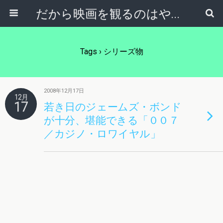
だから映画を観るのはやめられない
Tags › シリーズ物
2008年12月17日
12月
17
若き日のジェームズ・ボンド
が十分、堪能できる「００７
／カジノ・ロワイヤル」