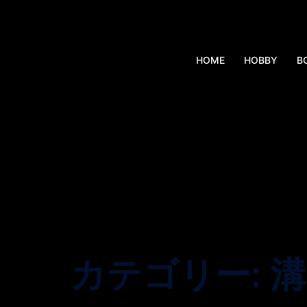
コ
ン
テ
HOME
HOBBY
B
ン
ツ
へ
ス
キ
ッ
プ
カテゴリー:
溝