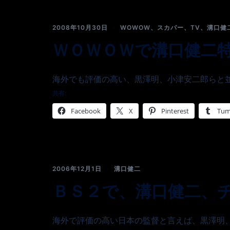
2008年10月30日
WOWOW、スカパー、TV
、
溝口健
ＷＯＷＯＷで溝口健二
海外でも評価の高い、黒澤明、小津安二郎らと並 
共有:
Facebook
X
Pinterest
Tum
2006年12月1日
溝口健二
ＢＳ２で、溝口健二、
海外で評価の高い日本の監督と言えば、黒澤明、 