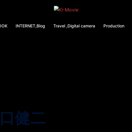
OOK
INTERNET,Blog
Travel ,Digital camera
Production
口健二