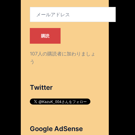
メ
ー
ル
ア
購読
ド
レ
107人の購読者に加わりましょ
ス
う
Twitter
Google AdSense