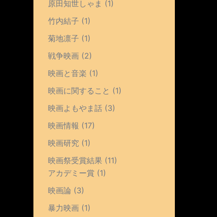
原田知世しゃま
(1)
竹内結子
(1)
菊地凛子
(1)
戦争映画
(2)
映画と音楽
(1)
映画に関すること
(1)
映画よもやま話
(3)
映画情報
(17)
映画研究
(1)
映画祭受賞結果
(11)
アカデミー賞
(1)
映画論
(3)
暴力映画
(1)