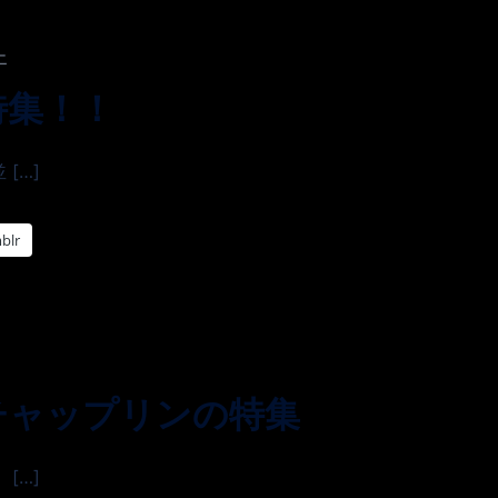
二
特集！！
[…]
blr
チャップリンの特集
[…]