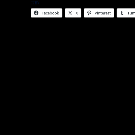
共有:
Facebook
X
Pinterest
Tum