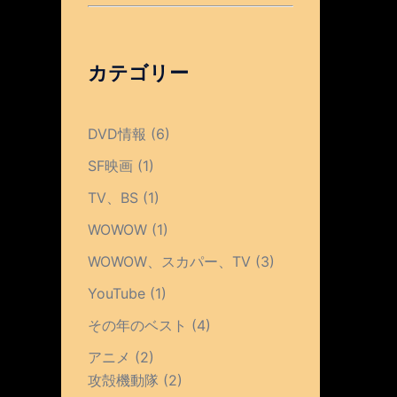
カテゴリー
DVD情報
(6)
SF映画
(1)
TV、BS
(1)
WOWOW
(1)
WOWOW、スカパー、TV
(3)
YouTube
(1)
その年のベスト
(4)
アニメ
(2)
攻殻機動隊
(2)