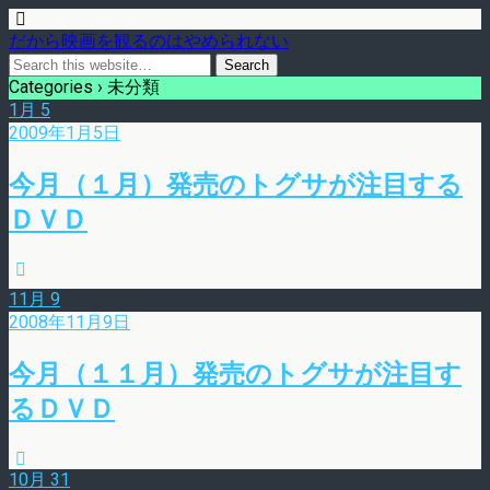
だから映画を観るのはやめられない
Categories ›
未分類
1月
5
2009年1月5日
今月（１月）発売のトグサが注目する
ＤＶＤ
11月
9
2008年11月9日
今月（１１月）発売のトグサが注目す
るＤＶＤ
10月
31