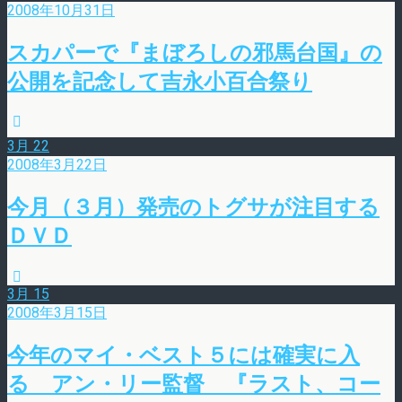
2008年10月31日
スカパーで『まぼろしの邪馬台国』の
公開を記念して吉永小百合祭り
3月
22
2008年3月22日
今月（３月）発売のトグサが注目する
ＤＶＤ
3月
15
2008年3月15日
今年のマイ・ベスト５には確実に入
る アン・リー監督 『ラスト、コー